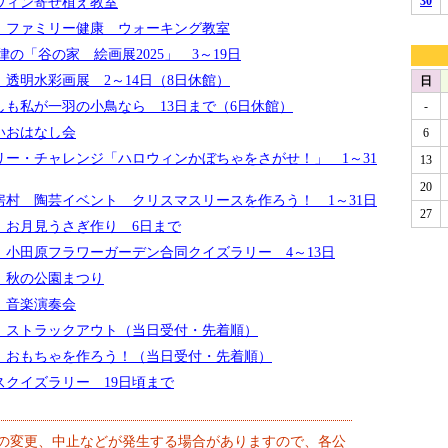
ウィン寄せ植え教室
 ファミリー健康 ウォーキング教室
の「谷の家 絵画展2025」 3～19日
透明水彩画展 2～14日（8日休館）
も私が一羽の小鳥なら 13日まで（6日休館）
いおはなし会
リー・チャレンジ「ハロウィンかぼちゃをさがせ！」 1～31
房村 陶芸イベント クリスマスリースを作ろう！ 1～31日
 お月見うさぎ作り 6日まで
小田原フラワーガーデン合同クイズラリー 4～13日
 秋の公園まつり
 音楽演奏会
 ストラックアウト（当日受付・先着順）
 おもちゃを作ろう！（当日受付・先着順）
クイズラリー 19日頃まで
の変更、中止などが発生する場合がありますので、各公