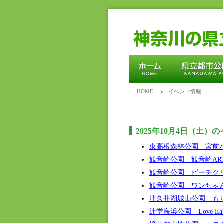
HOME
イベント情報
2025年10月4日（土）
東高根森林公園 宮前
観音崎公園 観音崎ART 
観音崎公園 ビーチク
観音崎公園 ワンちゃ
津久井湖城山公園 も
辻堂海浜公園 Love Earth 